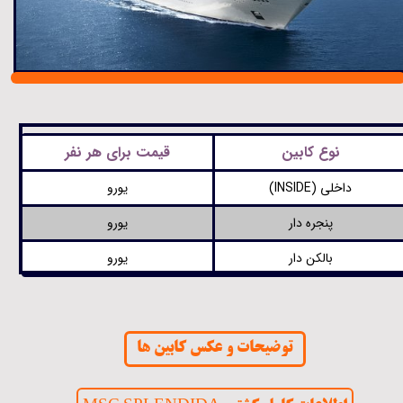
نوع کابین
قیمت برای هر نفر
داخلی (INSIDE)
یورو
پنجره دار
یورو
بالکن دار
یورو
توضیحات و عکس کابین ها