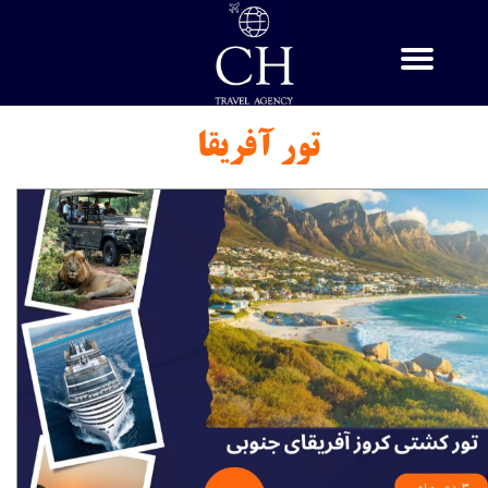
​تور آفریقا