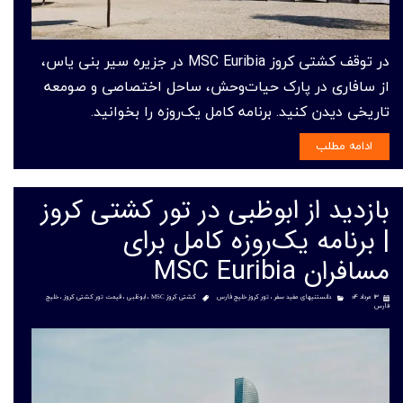
در توقف کشتی کروز MSC Euribia در جزیره سیر بنی یاس،
از سافاری در پارک حیات‌وحش، ساحل اختصاصی و صومعه
تاریخی دیدن کنید. برنامه کامل یک‌روزه را بخوانید.
ادامه مطلب
بازدید از ابوظبی در تور کشتی کروز
| برنامه یک‌روزه کامل برای
مسافران MSC Euribia
۱۳ مرداد ۰۴
دانستنیهای مفید سفر
،
تور کروز خلیج فارس
کشتی کروز MSC
،
ابوظبی
،
قیمت تور کشتی کروز
،
خلیج
فارس